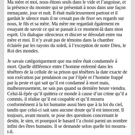
Ma mère et moi, nous étions seuls dans le vide et l’angoisse, et
la présence du monstre qui se présentait à nous dans une façon
menaçante, jour et nuit. Il était malicieusement partout et il
gardait le silence mais il ne cessait pas de fixer ses regards sur
nous, le fils et sa mère. Ma mère me regardait également en
essayant de savoir ce qui se passait à ce moment-là dans mon
esprit. Un dialogue silencieux et discret se déroulait entre ma
mère et moi. Il n’y avait pas de témoins dans la chambre
éclairée par les rayons du soleil, à l’exception de notre Dieu, le
Roi des mondes.
Je savais catégoriquement que ma mère était condamnée à
mort. Quelle différence entre l’homme enfermé dans les
ténèbres de la cellule de sa prison qui ténèbres la date exacte de
son exécution par pendaison ou par l’épée et l’homme frappé
par la peste et qui sait qu’il est condamné à mort mais,
malheureusement, ne sais pas quand sa dernière heure viendra.
Celui-là épée qu’il quittera ce monde à cause d’un crime qu’il a
commis, il réalise qu’il est coupable et qu’il mourra
conformément à la loi humaine aussi bien que à la loi du ciel,
tandis que celui-ci sait sans aucune doute qu’il est innocent. Il
toujours, avant mourir, se pose des questions concernant le
destin, le sien, et pourquoi le hasard l’a choisi parmi un nombre
infini des êtres humains. Il se demande selon quelle loi mourra-
t-il.