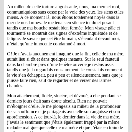
Au milieu de cette torture angoissante, nous, ma mère et moi,
communiquions sans cesse par la voie des yeux, les siens et les
miens. A ce moment-là, nous étions totalement noyés dans la
mer de nos larmes. Je me tenais en silence tendu et pesant
tandis que ma bouche restait bien fermée. Mon visage pâle et
tourmenté se montrait des signes d’extrême inquiétude et de
fatigue. Je savais que cet être humain, s’étendant devant moi,
n’était qu’une innocente condamné à mort.
O! Je n’avais aucunement imaginé que la fin, celle de ma mère,
aurait lieu si tôt et dans quelques instants. Sur le seul fauteuil
dans la chambre près d’une fenêtre ouverte je restais assis
tandis que je la regardais constamment. Je constatais comment
la vie s’en échappait, peu à peu et silencieusement, sans que je
puisse faire rien, sauf de regarder et de verser des larmes
chaudes.
Mon attachement, fidèle, sincère, et dévoué, à elle pendant ses
derniers jours était sans doute absolu. Rien ne pouvait
m’éloigner d’elle. Je me plongeais au milieu de la profondeur
de sa souffrance et je partageais avec elle son angoisse et son
appréhension. A ce jour-là, le dernier dans la vie de ma mère,
j’avais le sentiment que j’étais également frappé par la même
maladie maligne que celle de ma mère et que j’étais en train de