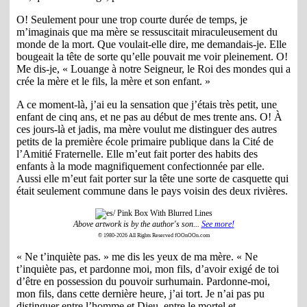
O! Seulement pour une trop courte durée de temps, je
m’imaginais que ma mère se ressuscitait miraculeusement du
monde de la mort. Que voulait-elle dire, me demandais-je. Elle
bougeait la tête de sorte qu’elle pouvait me voir pleinement. O!
Me dis-je, « Louange à notre Seigneur, le Roi des mondes qui a
crée la mère et le fils, la mère et son enfant. »
A ce moment-là, j’ai eu la sensation que j’étais très petit, une
enfant de cinq ans, et ne pas au début de mes trente ans. O! À
ces jours-là et jadis, ma mère voulut me distinguer des autres
petits de la première école primaire publique dans la Cité de
l’Amitié Fraternelle. Elle m’eut fait porter des habits des
enfants à la mode magnifiquement confectionnée par elle.
Aussi elle m’eut fait porter sur la tête une sorte de casquette qui
était seulement commune dans le pays voisin des deux rivières.
Above artwork is by the author's son...
See more!
© 1980-2026 All Rights Reserved fOOnOOn.com
« Ne t’inquiète pas. » me dis les yeux de ma mère. « Ne
t’inquiète pas, et pardonne moi, mon fils, d’avoir exigé de toi
d’être en possession du pouvoir surhumain. Pardonne-moi,
mon fils, dans cette dernière heure, j’ai tort. Je n’ai pas pu
distinguer entre l’homme et Dieu, entre le mortel et