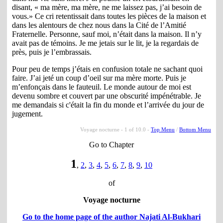
disant, « ma mère, ma mère, ne me laissez pas, j’ai besoin de
vous.» Ce cri retentissait dans toutes les pièces de la maison et
dans les alentours de chez nous dans la Cité de l’Amitié
Fraternelle. Personne, sauf moi, n’était dans la maison. Il n’y
avait pas de témoins. Je me jetais sur le lit, je la regardais de
près, puis je l’embrassais.
Pour peu de temps j’étais en confusion totale ne sachant quoi
faire. J’ai jeté un coup d’oeil sur ma mère morte. Puis je
m’enfonçais dans le fauteuil. Le monde autour de moi est
devenu sombre et couvert par une obscurité impénétrable. Je
me demandais si c'était la fin du monde et l’arrivée du jour de
jugement.
Voyage nocturne - 1 of 10.0 -
Top Menu
/
Bottom Menu
Go to Chapter
1
,
2
,
3
,
4
,
5
,
6
,
7
,
8
,
9
,
10
of
Voyage nocturne
Go to the home page of the author Najati Al-Bukhari