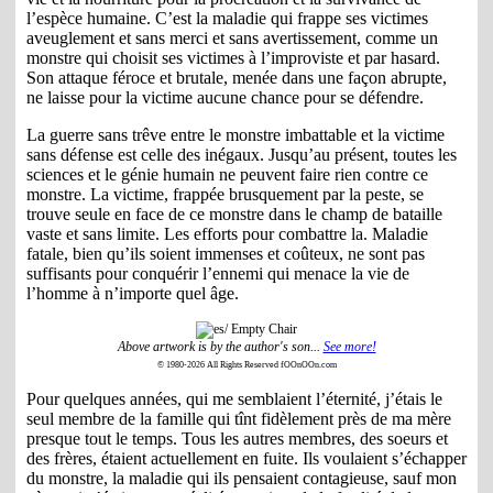
l’espèce humaine. C’est la maladie qui frappe ses victimes
aveuglement et sans merci et sans avertissement, comme un
monstre qui choisit ses victimes à l’improviste et par hasard.
Son attaque féroce et brutale, menée dans une façon abrupte,
ne laisse pour la victime aucune chance pour se défendre.
La guerre sans trêve entre le monstre imbattable et la victime
sans défense est celle des inégaux. Jusqu’au présent, toutes les
sciences et le génie humain ne peuvent faire rien contre ce
monstre. La victime, frappée brusquement par la peste, se
trouve seule en face de ce monstre dans le champ de bataille
vaste et sans limite. Les efforts pour combattre la. Maladie
fatale, bien qu’ils soient immenses et coûteux, ne sont pas
suffisants pour conquérir l’ennemi qui menace la vie de
l’homme à n’importe quel âge.
Above artwork is by the author's son...
See more!
© 1980-2026 All Rights Reserved fOOnOOn.com
Pour quelques années, qui me semblaient l’éternité, j’étais le
seul membre de la famille qui tînt fidèlement près de ma mère
presque tout le temps. Tous les autres membres, des soeurs et
des frères, étaient actuellement en fuite. Ils voulaient s’échapper
du monstre, la maladie qui ils pensaient contagieuse, sauf mon