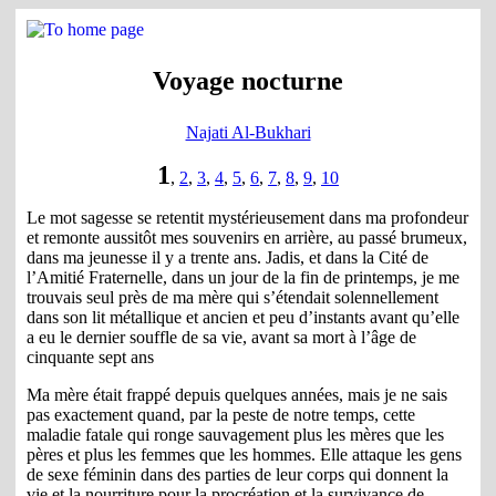
Voyage nocturne
Najati Al-Bukhari
1
,
2
,
3
,
4
,
5
,
6
,
7
,
8
,
9
,
10
Le mot sagesse se retentit mystérieusement dans ma profondeur
et remonte aussitôt mes souvenirs en arrière, au passé brumeux,
dans ma jeunesse il y a trente ans. Jadis, et dans la Cité de
l’Amitié Fraternelle, dans un jour de la fin de printemps, je me
trouvais seul près de ma mère qui s’étendait solennellement
dans son lit métallique et ancien et peu d’instants avant qu’elle
a eu le dernier souffle de sa vie, avant sa mort à l’âge de
cinquante sept ans
Ma mère était frappé depuis quelques années, mais je ne sais
pas exactement quand, par la peste de notre temps, cette
maladie fatale qui ronge sauvagement plus les mères que les
pères et plus les femmes que les hommes. Elle attaque les gens
de sexe féminin dans des parties de leur corps qui donnent la
vie et la nourriture pour la procréation et la survivance de