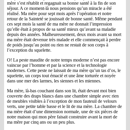
mère s’est rétablit et regagnait sa bonne santé à la fin de son
séjour. A ce moment-là nous pensions qu’un miracle a été
réalisé. Ma mère pour sept mois après l’opération et notre
retour de la Sainteté se jouissait de bonne santé. Même pendant
ces sept mois la santé de ma mère ne donnait l’impression
qu’elle était à propos de sa santé mieux qu’avant sa maladie
depuis des années. Malheureusement, deux mois avant sa mort
ma mère était devenue très malade et elle commençait à perdre
de poids jusqu’au point ou rien ne restait de son corps à
l’exception du squelette.
O! La peste maudite de notre temps moderne n’est pas encore
vaincue par l’homme et par la science et la technologie
modernes. Cette peste ne laissait de ma mère qu’un tas d’os, le
squelette, un corps tout émacié et une âme torturée et noyée
dans une mer des larmes, les siennes et les miennes.
Ma mère, là-bas couchant dans son lit, était devant moi bien
couverte des draps blancs dans une chambre simple avec rien
de meubles visibles à l’exception de mon fauteuil de velours
verts, une petite table basse et le lit de ma mère. La chambre de
ma mère était d’une dimension normale, une de six pièces de
notre maison qui mon père faisait construire avant la mort de
ma mère par cinq ans ou un peu plus.