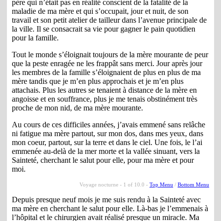
père qui n’était pas en réalité conscient de la fatalité de la
maladie de ma mère et qui s’occupait, jour et nuit, de son
travail et son petit atelier de tailleur dans l’avenue principale de
la ville. Il se consacrait sa vie pour gagner le pain quotidien
pour la famille.
Tout le monde s’éloignait toujours de la mère mourante de peur
que la peste enragée ne les frappât sans merci. Jour après jour
les membres de la famille s’éloignaient de plus en plus de ma
mère tandis que je m’en plus approchais et je m’en plus
attachais. Plus les autres se tenaient à distance de la mère en
angoisse et en souffrance, plus je me tenais obstinément très
proche de mon nid, de ma mère mourante.
Au cours de ces difficiles années, j’avais emmené sans relâche
ni fatigue ma mère partout, sur mon dos, dans mes yeux, dans
mon coeur, partout, sur la terre et dans le ciel. Une fois, le l’ai
emmenée au-delà de la mer morte et la vallée sinuant, vers la
Sainteté, cherchant le salut pour elle, pour ma mère et pour
moi.
Voyage nocturne - 1 of 10.0 -
Top Menu
/
Bottom Menu
Depuis presque neuf mois je me suis rendu à la Sainteté avec
ma mère en cherchant le salut pour elle. Là-bas je l’emmenais à
l’hôpital et le chirurgien avait réalisé presque un miracle. Ma