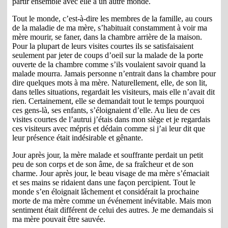
partir ensemble avec elle à un autre monde.
Tout le monde, c’est-à-dire les membres de la famille, au cours
de la maladie de ma mère, s’habituait constamment à voir ma
mère mourir, se faner, dans la chambre arrière de la maison.
Pour la plupart de leurs visites courtes ils se satisfaisaient
seulement par jeter de coups d’oeil sur la malade de la porte
ouverte de la chambre comme s’ils voulaient savoir quand la
malade mourra. Jamais personne n’entrait dans la chambre pour
dire quelques mots à ma mère. Naturellement, elle, de son lit,
dans telles situations, regardait les visiteurs, mais elle n’avait dit
rien. Certainement, elle se demandait tout le temps pourquoi
ces gens-là, ses enfants, s’éloignaient d’elle. Au lieu de ces
visites courtes de l’autrui j’étais dans mon siège et je regardais
ces visiteurs avec mépris et dédain comme si j’ai leur dit que
leur présence était indésirable et gênante.
Jour après jour, la mère malade et souffrante perdait un petit
peu de son corps et de son âme, de sa fraîcheur et de son
charme. Jour après jour, le beau visage de ma mère s’émaciait
et ses mains se ridaient dans une façon percipient. Tout le
monde s’en éloignait lâchement et considérait la prochaine
morte de ma mère comme un événement inévitable. Mais mon
sentiment était différent de celui des autres. Je me demandais si
ma mère pouvait être sauvée.