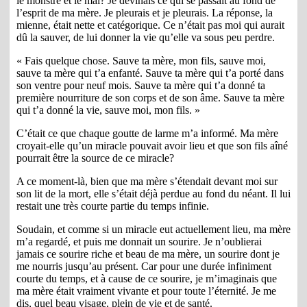
le monstre et le mal? Je devinais ce qui se passait au fond de
l’esprit de ma mère. Je pleurais et je pleurais. La réponse, la
mienne, était nette et catégorique. Ce n’était pas moi qui aurait
dû la sauver, de lui donner la vie qu’elle va sous peu perdre.
« Fais quelque chose. Sauve ta mère, mon fils, sauve moi,
sauve ta mère qui t’a enfanté. Sauve ta mère qui t’a porté dans
son ventre pour neuf mois. Sauve ta mère qui t’a donné ta
première nourriture de son corps et de son âme. Sauve ta mère
qui t’a donné la vie, sauve moi, mon fils. »
C’était ce que chaque goutte de larme m’a informé. Ma mère
croyait-elle qu’un miracle pouvait avoir lieu et que son fils aîné
pourrait être la source de ce miracle?
A ce moment-là, bien que ma mère s’étendait devant moi sur
son lit de la mort, elle s’était déjà perdue au fond du néant. Il lui
restait une très courte partie du temps infinie.
Soudain, et comme si un miracle eut actuellement lieu, ma mère
m’a regardé, et puis me donnait un sourire. Je n’oublierai
jamais ce sourire riche et beau de ma mère, un sourire dont je
me nourris jusqu’au présent. Car pour une durée infiniment
courte du temps, et à cause de ce sourire, je m’imaginais que
ma mère était vraiment vivante et pour toute l’éternité. Je me
dis, quel beau visage, plein de vie et de santé.