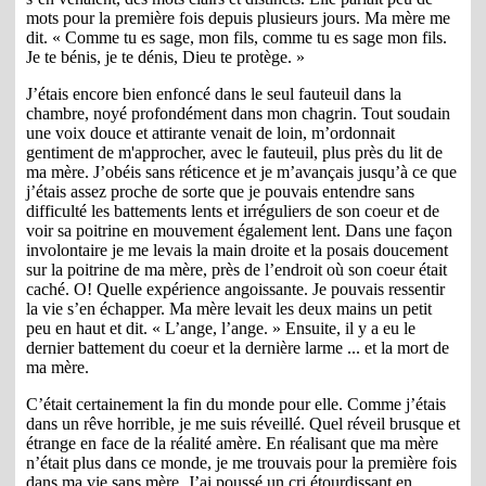
mots pour la première fois depuis plusieurs jours. Ma mère me
dit. « Comme tu es sage, mon fils, comme tu es sage mon fils.
Je te bénis, je te dénis, Dieu te protège. »
J’étais encore bien enfoncé dans le seul fauteuil dans la
chambre, noyé profondément dans mon chagrin. Tout soudain
une voix douce et attirante venait de loin, m’ordonnait
gentiment de m'approcher, avec le fauteuil, plus près du lit de
ma mère. J’obéis sans réticence et je m’avançais jusqu’à ce que
j’étais assez proche de sorte que je pouvais entendre sans
difficulté les battements lents et irréguliers de son coeur et de
voir sa poitrine en mouvement également lent. Dans une façon
involontaire je me levais la main droite et la posais doucement
sur la poitrine de ma mère, près de l’endroit où son coeur était
caché. O! Quelle expérience angoissante. Je pouvais ressentir
la vie s’en échapper. Ma mère levait les deux mains un petit
peu en haut et dit. « L’ange, l’ange. » Ensuite, il y a eu le
dernier battement du coeur et la dernière larme ... et la mort de
ma mère.
C’était certainement la fin du monde pour elle. Comme j’étais
dans un rêve horrible, je me suis réveillé. Quel réveil brusque et
étrange en face de la réalité amère. En réalisant que ma mère
n’était plus dans ce monde, je me trouvais pour la première fois
dans ma vie sans mère. J’ai poussé un cri étourdissant en