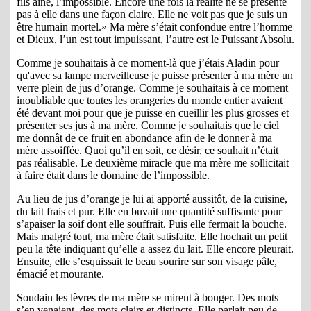
fils aîné, l’impossible. Encore une fois la réalité ne se présente
pas à elle dans une façon claire. Elle ne voit pas que je suis un
être humain mortel.» Ma mère s’était confondue entre l’homme
et Dieux, l’un est tout impuissant, l’autre est le Puissant Absolu.
Comme je souhaitais à ce moment-là que j’étais Aladin pour
qu'avec sa lampe merveilleuse je puisse présenter à ma mère un
verre plein de jus d’orange. Comme je souhaitais à ce moment
inoubliable que toutes les orangeries du monde entier avaient
été devant moi pour que je puisse en cueillir les plus grosses et
présenter ses jus à ma mère. Comme je souhaitais que le ciel
me donnât de ce fruit en abondance afin de le donner à ma
mère assoiffée. Quoi qu’il en soit, ce désir, ce souhait n’était
pas réalisable. Le deuxième miracle que ma mère me sollicitait
à faire était dans le domaine de l’impossible.
Au lieu de jus d’orange je lui ai apporté aussitôt, de la cuisine,
du lait frais et pur. Elle en buvait une quantité suffisante pour
s’apaiser la soif dont elle souffrait. Puis elle fermait la bouche.
Mais malgré tout, ma mère était satisfaite. Elle hochait un petit
peu la tête indiquant qu’elle a assez du lait. Elle encore pleurait.
Ensuite, elle s’esquissait le beau sourire sur son visage pâle,
émacié et mourante.
Soudain les lèvres de ma mère se mirent à bouger. Des mots
s’en venaient, des mots clairs et distincts. Elle parlait peu de