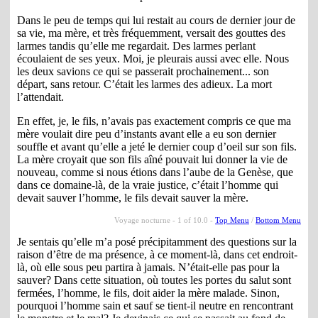
Dans le peu de temps qui lui restait au cours de dernier jour de
sa vie, ma mère, et très fréquemment, versait des gouttes des
larmes tandis qu’elle me regardait. Des larmes perlant
écoulaient de ses yeux. Moi, je pleurais aussi avec elle. Nous
les deux savions ce qui se passerait prochainement... son
départ, sans retour. C’était les larmes des adieux. La mort
l’attendait.
En effet, je, le fils, n’avais pas exactement compris ce que ma
mère voulait dire peu d’instants avant elle a eu son dernier
souffle et avant qu’elle a jeté le dernier coup d’oeil sur son fils.
La mère croyait que son fils aîné pouvait lui donner la vie de
nouveau, comme si nous étions dans l’aube de la Genèse, que
dans ce domaine-là, de la vraie justice, c’était l’homme qui
devait sauver l’homme, le fils devait sauver la mère.
Voyage nocturne - 1 of 10.0 -
Top Menu
/
Bottom Menu
Je sentais qu’elle m’a posé précipitamment des questions sur la
raison d’être de ma présence, à ce moment-là, dans cet endroit-
là, où elle sous peu partira à jamais. N’était-elle pas pour la
sauver? Dans cette situation, où toutes les portes du salut sont
fermées, l’homme, le fils, doit aider la mère malade. Sinon,
pourquoi l’homme sain et sauf se tient-il neutre en rencontrant