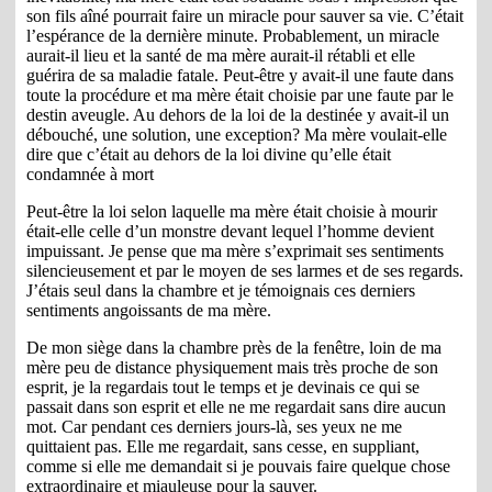
son fils aîné pourrait faire un miracle pour sauver sa vie. C’était
l’espérance de la dernière minute. Probablement, un miracle
aurait-il lieu et la santé de ma mère aurait-il rétabli et elle
guérira de sa maladie fatale. Peut-être y avait-il une faute dans
toute la procédure et ma mère était choisie par une faute par le
destin aveugle. Au dehors de la loi de la destinée y avait-il un
débouché, une solution, une exception? Ma mère voulait-elle
dire que c’était au dehors de la loi divine qu’elle était
condamnée à mort
Peut-être la loi selon laquelle ma mère était choisie à mourir
était-elle celle d’un monstre devant lequel l’homme devient
impuissant. Je pense que ma mère s’exprimait ses sentiments
silencieusement et par le moyen de ses larmes et de ses regards.
J’étais seul dans la chambre et je témoignais ces derniers
sentiments angoissants de ma mère.
De mon siège dans la chambre près de la fenêtre, loin de ma
mère peu de distance physiquement mais très proche de son
esprit, je la regardais tout le temps et je devinais ce qui se
passait dans son esprit et elle ne me regardait sans dire aucun
mot. Car pendant ces derniers jours-là, ses yeux ne me
quittaient pas. Elle me regardait, sans cesse, en suppliant,
comme si elle me demandait si je pouvais faire quelque chose
extraordinaire et miauleuse pour la sauver.