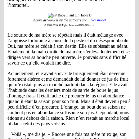
l’immortel. »
Above artwork is by the author's son...
See more!
© 1980-2026 All Rights Reserved fOOnOOn.com
Le sourire de ma mère se répétait mais il était mélangé avec
l’angoisse torturante à cause de la peste et du désespoir absolu.
Oui, ma mère se cédait à son destin. Elle se subissait au néant.
Finalement, la main droite de ma mère s’enleva lentement et se
dirigea vers sa bouche peu ouverte. Je pouvais sans difficulté
savoir ce qu’elle voulait me dire.
Actuellement, elle avait soif. Elle brusquement était devenue
fortement altérée et me demandait de lui donner ce jus de fruit
qui n’existait plus au marché partout dans la région. Elle avait
l’habitude dans les derniers mois de sa vie de boire le jus
d’orange frais. Il était facile de procurer le jus en abondance
quand il était la saison pour son fruit. Mais il était devenu peu à
peu difficile d’en procurer. L’orange, au bout de sa saison ne
contient pas en abondance suffisante son jus. Cependant, nous
étions au dehors de la saison. Rien n’en restait au marché local
ni dans celui des pays voisins.
« Voilà », me dis-je. « Encore une fois ma mère m’exige, son