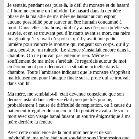
Je sentais, pendant ces jours-là, le défi du monstre et du hasard
à l’homme comme un individu. Le hasard dans la dernière
phase de la maladie de ma mère ne laissait aucun espoir,
aucune possibilité pour sauver un être humain condamné à
mort. Dans telles situations, où il n’y a pas d’espoir qu’elle sera
sauvée, et en se trouvant peu d’instants avant sa mort, ma mère
imaginait qu’il y avait d’espoir et qu’il y avait une petite
lumière pour vaincre le monstre qui rongeait son corps, qu’il y
aura, peut-être, un miracle. Le silence s’installait encore dans la
chambre. On ne pouvait pas entendre rien. Même le
soufflement de ma mère s’arrêtait. Je regardais autour de moi
en étonnement pour découvrir la situation actuelle dans la
chambre. Toute l’ambiance indiquait que le monstre s’apprêtait
malicieusement pour l’attaque finale sur la proie qui se trouvait
dans son lit.
Ma mère, me semblait-t-il, était devenue consciente que son
dernier instant dans cette vie était presque très proche,
probablement à cause de difficulté de respiration, ou à cause du
battement irrégulier de son coeur. Ou peut-être avait-elle vu la
mort avec son visage banal faisant un sourire énigmatique à ma
mère derrière la fenêtre.
Avec cette conscience de la mort imminente et de son
inévitabilité, ma mère était tout soudaine sous l’impression que