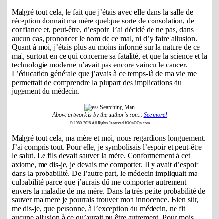
Malgré tout cela, le fait que j’étais avec elle dans la salle de
réception donnait ma mère quelque sorte de consolation, de
confiance et, peut-être, d’espoir. J’ai décidé de ne pas, dans
aucun cas, prononcer le nom de ce mal, ni d’y faire allusion.
Quant à moi, j’étais plus au moins informé sur la nature de ce
mal, surtout en ce qui concerne sa fatalité, et que la science et la
technologie moderne n’avait pas encore vaincu le cancer.
L’éducation générale que j’avais à ce temps-là de ma vie me
permettait de comprendre la plupart des implications du
jugement du médecin.
Above artwork is by the author's son...
See more!
© 1980-2026 All Rights Reserved fOOnOOn.com
Malgré tout cela, ma mère et moi, nous regardions longuement.
J’ai compris tout. Pour elle, je symbolisais l’espoir et peut-être
le salut. Le fils devait sauver la mère. Conformément à cet
axiome, me dis-je, je devais me comporter. Il y avait d’espoir
dans la probabilité. De l’autre part, le médecin impliquait ma
culpabilité parce que j’aurais dû me comporter autrement
envers la maladie de ma mère. Dans la très petite probabilité de
sauver ma mère je pourrais trouver mon innocence. Bien sûr,
me dis-je, que personne, à l’exception du médecin, ne fit
aucune allusion à ce qu’aurait pu être autrement. Pour mois,