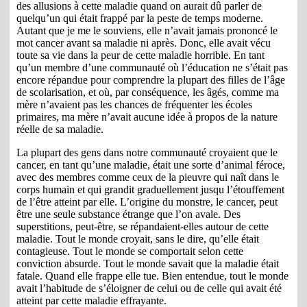
des allusions à cette maladie quand on aurait dû parler de
quelqu’un qui était frappé par la peste de temps moderne.
Autant que je me le souviens, elle n’avait jamais prononcé le
mot cancer avant sa maladie ni après. Donc, elle avait vécu
toute sa vie dans la peur de cette maladie horrible. En tant
qu’un membre d’une communauté où l’éducation ne s’était pas
encore répandue pour comprendre la plupart des filles de l’âge
de scolarisation, et où, par conséquence, les âgés, comme ma
mère n’avaient pas les chances de fréquenter les écoles
primaires, ma mère n’avait aucune idée à propos de la nature
réelle de sa maladie.
La plupart des gens dans notre communauté croyaient que le
cancer, en tant qu’une maladie, était une sorte d’animal féroce,
avec des membres comme ceux de la pieuvre qui naît dans le
corps humain et qui grandit graduellement jusqu l’étouffement
de l’être atteint par elle. L’origine du monstre, le cancer, peut
être une seule substance étrange que l’on avale. Des
superstitions, peut-être, se répandaient-elles autour de cette
maladie. Tout le monde croyait, sans le dire, qu’elle était
contagieuse. Tout le monde se comportait selon cette
conviction absurde. Tout le monde savait que la maladie était
fatale. Quand elle frappe elle tue. Bien entendue, tout le monde
avait l’habitude de s’éloigner de celui ou de celle qui avait été
atteint par cette maladie effrayante.