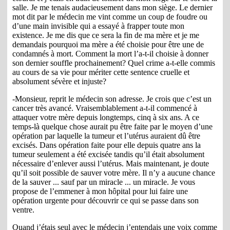
salle. Je me tenais audacieusement dans mon siège. Le dernier
mot dit par le médecin me vint comme un coup de foudre ou
d’une main invisible qui a essayé à frapper toute mon
existence. Je me dis que ce sera la fin de ma mère et je me
demandais pourquoi ma mère a été choisie pour être une de
condamnés à mort. Comment la mort l’a-t-il choisie à donner
son dernier souffle prochainement? Quel crime a-t-elle commis
au cours de sa vie pour mériter cette sentence cruelle et
absolument sévère et injuste?
-Monsieur, reprit le médecin son adresse. Je crois que c’est un
cancer très avancé. Vraisemblablement a-t-il commencé à
attaquer votre mère depuis longtemps, cinq à six ans. A ce
temps-là quelque chose aurait pu être faite par le moyen d’une
opération par laquelle la tumeur et l’utérus auraient dû être
excisés. Dans opération faite pour elle depuis quatre ans la
tumeur seulement a été excisée tandis qu’il était absolument
nécessaire d’enlever aussi l’utérus. Mais maintenant, je doute
qu’il soit possible de sauver votre mère. Il n’y a aucune chance
de la sauver ... sauf par un miracle ... un miracle. Je vous
propose de l’emmener à mon hôpital pour lui faire une
opération urgente pour découvrir ce qui se passe dans son
ventre.
Quand j’étais seul avec le médecin j’entendais une voix comme