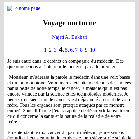
Voyage nocturne
Najati Al-Bukhari
4
1
,
2
,
3
,
,
5
,
6
,
7
,
8
,
9
,
10
Je suis entré dans le cabinet en compagnie du médecin. Dès
que nous étions à l’intérieur le médecin parla le premier:
-Monsieur, m’adressa la parole le médecin dans une voix basse
et un ton monotone. Votre mère a été atteinte depuis des années
par la peste de notre temps, le cancer, la maladie qui n’est pas
encore vaincue par la science et les technologies modernes. Je
pense, monsieur, que le cancer s’est déjà ancré au fond de votre
mère. Tous les organes sont presque attaqués par ce monstre
enragé. Sans difficulté j’étais capable de découvrir la réalité en
ce qui concerne la santé et la nature de la maladie de votre
mère.
En entendant le mot cancer dit par le médecin, je me sentais
étourdi et j’étais en train de tomber de mon siège sur le sol de la