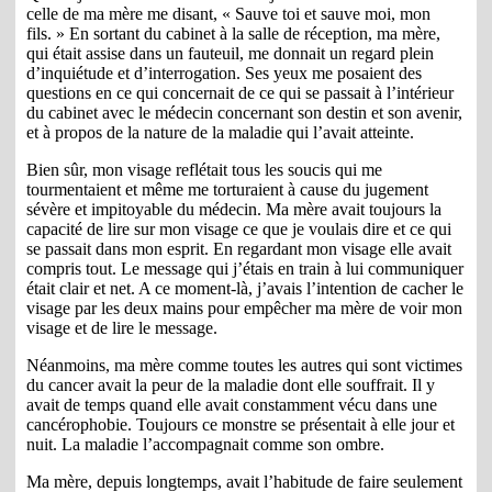
celle de ma mère me disant, « Sauve toi et sauve moi, mon
fils. » En sortant du cabinet à la salle de réception, ma mère,
qui était assise dans un fauteuil, me donnait un regard plein
d’inquiétude et d’interrogation. Ses yeux me posaient des
questions en ce qui concernait de ce qui se passait à l’intérieur
du cabinet avec le médecin concernant son destin et son avenir,
et à propos de la nature de la maladie qui l’avait atteinte.
Bien sûr, mon visage reflétait tous les soucis qui me
tourmentaient et même me torturaient à cause du jugement
sévère et impitoyable du médecin. Ma mère avait toujours la
capacité de lire sur mon visage ce que je voulais dire et ce qui
se passait dans mon esprit. En regardant mon visage elle avait
compris tout. Le message qui j’étais en train à lui communiquer
était clair et net. A ce moment-là, j’avais l’intention de cacher le
visage par les deux mains pour empêcher ma mère de voir mon
visage et de lire le message.
Néanmoins, ma mère comme toutes les autres qui sont victimes
du cancer avait la peur de la maladie dont elle souffrait. Il y
avait de temps quand elle avait constamment vécu dans une
cancérophobie. Toujours ce monstre se présentait à elle jour et
nuit. La maladie l’accompagnait comme son ombre.
Ma mère, depuis longtemps, avait l’habitude de faire seulement